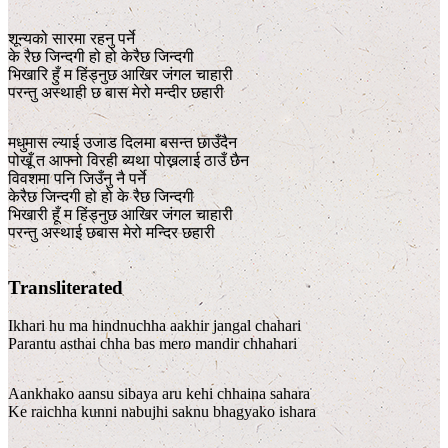
शून्यको सारमा रहनु पर्ने
के रैछ जिन्दगी हो हो केरैछ जिन्दगी
भिखारि हुँ म हिंड्नुछ आखिर जंगल चाहारी
परन्तु अस्थाही छ बास मेरो मन्दीर छहारी
मधुमास ल्याई उजाड दिलमा बसन्त छाउँदैन
पोखूँ त आफ्नो विरही ब्यथा पोख्नलाई ठाउँ छैन
विवशमा पनि जिउँनु नै पर्ने
केरैछ जिन्दगी हो हो के रैछ जिन्दगी
भिखारी हूँ म हिंड्नुछ आखिर जंगल चाहारी
परन्तु अस्थाई छबास मेरो मन्दिर छहारी
Transliterated
Ikhari hu ma hindnuchha aakhir jangal chahari
Parantu asthai chha bas mero mandir chhahari
Aankhako aansu sibaya aru kehi chhaina sahara
Ke raichha kunni nabujhi saknu bhagyako ishara