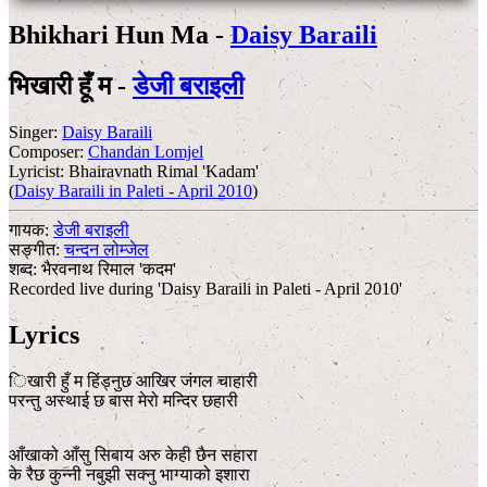
Bhikhari Hun Ma -
Daisy Baraili
भिखारी हूँ म -
डेजी बराइली
Singer:
Daisy Baraili
Composer:
Chandan Lomjel
Lyricist:
Bhairavnath Rimal 'Kadam'
(
Daisy Baraili in Paleti - April 2010
)
गायक:
डेजी बराइली
सङ्गीत:
चन्दन लोम्जेल
शब्द:
भैरवनाथ रिमाल 'कदम'
Recorded live during 'Daisy Baraili in Paleti - April 2010'
Lyrics
िखारी हुँ म हिंड्नुछ आखिर जंगल चाहारी
परन्तु अस्थाई छ बास मेरो मन्दिर छहारी
आँखाको आँसु सिबाय अरु केही छैन सहारा
के रैछ कुन्नी नबुझी सक्नु भाग्याको इशारा