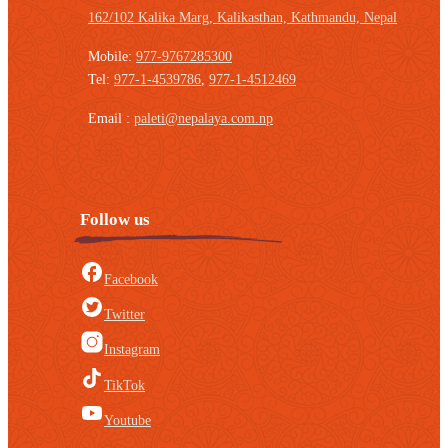
162/102 Kalika Marg, Kalikasthan,
Kathmandu, Nepal
Mobile:
977-9767285300
Tel:
977-1-4539786
,
977-1-4512469
Email :
paleti@nepalaya.com.np
Follow us
Facebook
Twitter
Instagram
TikTok
Youtube