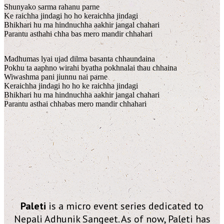
Shunyako sarma rahanu parne
Ke raichha jindagi ho ho keraichha jindagi
Bhikhari hu ma hindnuchha aakhir jangal chahari
Parantu asthahi chha bas mero mandir chhahari
Madhumas lyai ujad dilma basanta chhaundaina
Pokhu ta aaphno wirahi byatha pokhnalai thau chhaina
Wiwashma pani jiunnu nai parne
Keraichha jindagi ho ho ke raichha jindagi
Bhikhari hu ma hindnuchha aakhir jangal chahari
Parantu asthai chhabas mero mandir chhahari
Paleti
is a micro event series dedicated to
Nepali Adhunik Sangeet. As of now, Paleti has