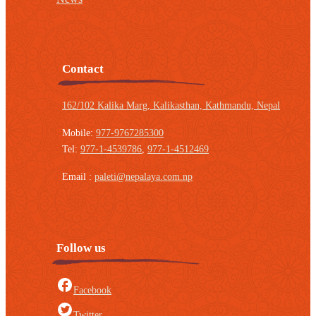
Contact
162/102 Kalika Marg, Kalikasthan,
Kathmandu, Nepal
Mobile:
977-9767285300
Tel:
977-1-4539786
,
977-1-4512469
Email :
paleti@nepalaya.com.np
Follow us
Facebook
Twitter