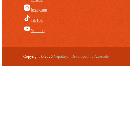
Instagram
TikTok
Youtube
Copyright © 2026
Nepalaya
|
Developed by Awecode