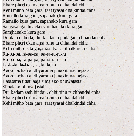
Bhare pheri ekantama runu ta chhandai chha
Kehi mitho bata gara, raat tyasai dhalkindai chha
Ramailo kura gara, sapanako kura gara
Ramailo kura gara, sapanako kura gara
Sangasangai bitaeko samjhanako kura gara
Samjhanako kura gara
Duhkha chhoda, duhkhalai ta jindagani chhandai chha
Bhare pheri ekantama runu ta chhandai chha
Kehi mitho bata gar,a raat tyasai dhalkindai chha
Ra-pa-pa, ra-pa-pa, pa-ra-ra-ra-ra
Ra-pa-pa, ra-pa-pa, pa-ra-ra-ra-ra
La-la-la, la-la-la, la, la, la, la
Aaoo nachau andhyaroma junakiri nachejastai
Aaoo nachau andhyaroma junakiri nachejastai
Batasama udau aaja simalako bhuwajastai
Simalako bhuwajastai
Dui kadam sath hindau, chhuttinu ta chhandai chha
Bhare pheri ekantama runu ta chhandai chha
Kehi mitho bata gara, raat tyasai dhalkindai chha