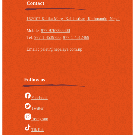
Contact
162/102 Kalika Marg, Kalikasthan,
Kathmandu, Nepal
Mobile:
977-9767285300
Tel:
977-1-4539786
,
977-1-4512469
Email :
paleti@nepalaya.com.np
Follow us
Facebook
Twitter
Instagram
TikTok