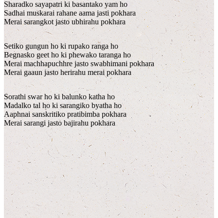
Sharadko sayapatri ki basantako yam ho
Sadhai muskarai rahane aama jasti pokhara
Merai sarangkot jasto ubhirahu pokhara
Setiko gungun ho ki rupako ranga ho
Begnasko geet ho ki phewako taranga ho
Merai machhapuchhre jasto swabhimani pokhara
Merai gaaun jasto herirahu merai pokhara
Sorathi swar ho ki balunko katha ho
Madalko tal ho ki sarangiko byatha ho
Aaphnai sanskritiko pratibimba pokhara
Merai sarangi jasto bajirahu pokhara