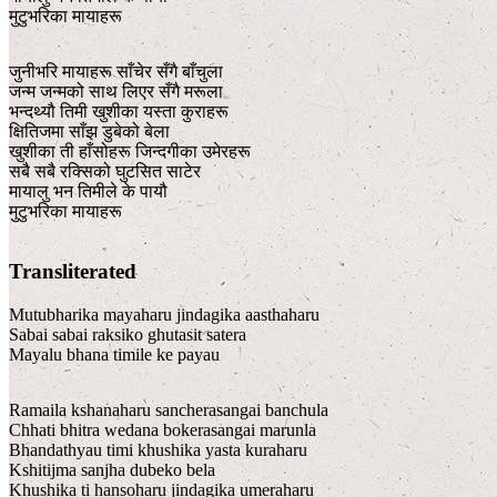
मुटुभरिका मायाहरू
जुनीभरि मायाहरू साँचेर सँगै बाँचुला
जन्म जन्मको साथ लिएर सँगै मरूला
भन्दथ्यौ तिमी खुशीका यस्ता कुराहरू
क्षितिजमा साँझ डुबेको बेला
खुशीका ती हाँसोहरू जिन्दगीका उमेरहरू
सबै सबै रक्सिको घुटसित साटेर
मायालु भन तिमीले के पायौ
मुटुभरिका मायाहरू
Transliterated
Mutubharika mayaharu jindagika aasthaharu
Sabai sabai raksiko ghutasit satera
Mayalu bhana timile ke payau
Ramaila kshanaharu sancherasangai banchula
Chhati bhitra wedana bokerasangai marunla
Bhandathyau timi khushika yasta kuraharu
Kshitijma sanjha dubeko bela
Khushika ti hansoharu jindagika umeraharu