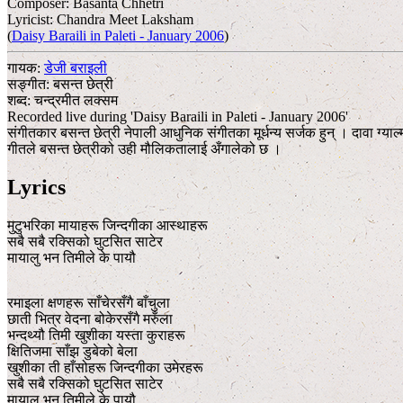
Composer:
Basanta Chhetri
Lyricist:
Chandra Meet Laksham
(
Daisy Baraili in Paleti - January 2006
)
गायक:
डेजी बराइली
सङ्गीत:
बसन्त छेत्री
शब्द:
चन्द्रमीत लक्सम
Recorded live during 'Daisy Baraili in Paleti - January 2006'
संगीतकार बसन्त छेत्री नेपाली आधुनिक संगीतका मूर्धन्य सर्जक हुन् । दावा ग्याल
गीतले बसन्त छेत्रीको उही मौलिकतालाई अँगालेको छ ।
Lyrics
मुटुभरिका मायाहरू जिन्दगीका आस्थाहरू
सबै सबै रक्सिको घुटसित साटेर
मायालु भन तिमीले के पायौ
रमाइला क्षणहरू साँचेरसँगै बाँचुला
छाती भित्र वेदना बोकेरसँगै मरुँला
भन्दथ्यौ तिमी खुशीका यस्ता कुराहरू
क्षितिजमा साँझ डुबेको बेला
खुशीका ती हाँसोहरू जिन्दगीका उमेरहरू
सबै सबै रक्सिको घुटसित साटेर
मायालु भन तिमीले के पायौ