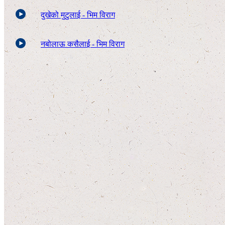
दुखेको मुटुलाई - भिम विराग
नबोलाऊ कसैलाई - भिम विराग