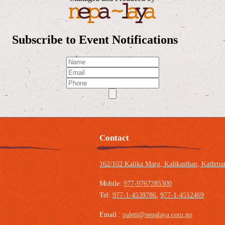
Subscribe to Event Notifications
Contact
162/102 Kalika Marg, Kalikasthan,
Kathman
Mobile:
977-9767285300
Tel:
977-1-4539786
,
977-1-4512469
Email :
paleti@nepalaya.com.np