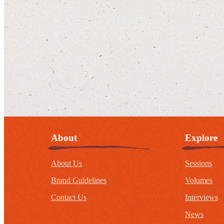
About
Explore
About Us
Sessions
Brand Guidelines
Volumes
Contact Us
Interviews
News